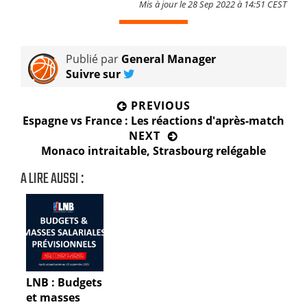
Mis à jour le 28 Sep 2022 à 14:51 CEST
Publié par
General Manager
Suivre sur
P
PREVIOUS
P
Espagne vs France : Les réactions d'après-match
O
r
NEXT
e
N
Monaco intraitable, Strasbourg relégable
S
v
e
A LIRE AUSSI :
T
i
x
o
t
N
u
p
s
o
A
p
s
o
t
V
s
:
LNB : Budgets
I
t
et masses
: