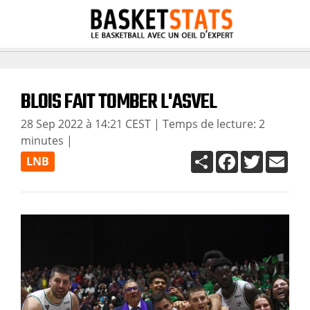
BLOIS FAIT TOMBER L'ASVEL
28 Sep 2022 à 14:21 CEST
| Temps de lecture: 2
minutes |
S
F
T
E
LNB
h
a
w
m
a
c
i
a
r
e
t
i
e
b
t
l
o
e
o
r
k