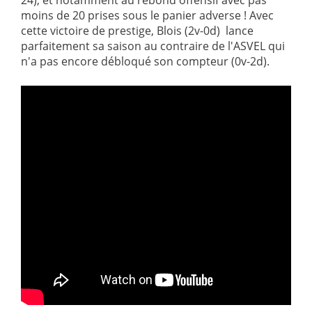
24), et notamment au rebond offensif avec pas
moins de 20 prises sous le panier adverse ! Avec
cette victoire de prestige, Blois (2v-0d) lance
parfaitement sa saison au contraire de l'ASVEL qui
n'a pas encore débloqué son compteur (0v-2d).