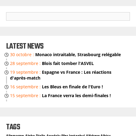
S
E
A
R
LATEST NEWS
C
30 octobre :
Monaco intraitable, Strasbourg relégable
H
28 septembre :
Blois fait tomber l'ASVEL
19 septembre :
Espagne vs France : Les réactions
d'après-match
16 septembre :
Les Bleus en finale de l'Euro !
15 septembre :
La France verra les demi-finales !
TAGS
Allemagne
Alpha Diallo
Anadolu Efes Instanbul
ANdrew Albicy