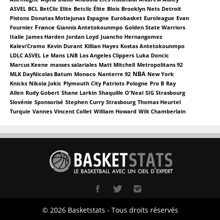
ASVEL
BCL
BetClic Elite
Betclic Élite
Blois
Brooklyn Nets
Detroit
Pistons
Donatas Motiejunas
Espagne
Eurobasket
Euroleague
Evan
France
Fournier
Giannis Antetokounmpo
Golden State Warriors
Italie
James Harden
Jordan Loyd
Juancho Hernangomez
Kalev/Cramo
Kevin Durant
Killian Hayes
Kostas Antetokounmpo
LDLC ASVEL
Le Mans
LNB
Los Angeles Clippers
Luka Doncic
Marcus Keene
masses salariales
Matt Mitchell
Metropolitans 92
NBA
MLK DayNicolas Batum
Monaco
Nanterre 92
New York
Knicks
Nikola Jokic
Plymouth City Patriots
Pologne
Pro B
Ray
Allen
Rudy Gobert
Shane Larkin
Shaquille O'Neal
SIG Strasbourg
Slovénie
Sponsorisé
Stephen Curry
Strasbourg
Thomas Heurtel
Turquie
Vannes
Vincent Collet
William Howard
Wilt Chamberlain
© 2026 Basketstats - Tous droits réservés