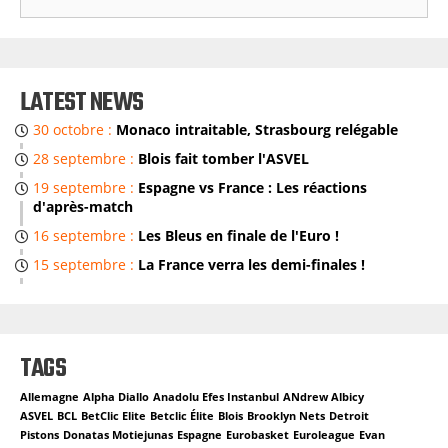
S
E
A
R
LATEST NEWS
C
30 octobre :
Monaco intraitable, Strasbourg relégable
H
28 septembre :
Blois fait tomber l'ASVEL
19 septembre :
Espagne vs France : Les réactions
d'après-match
16 septembre :
Les Bleus en finale de l'Euro !
15 septembre :
La France verra les demi-finales !
TAGS
Allemagne
Alpha Diallo
Anadolu Efes Instanbul
ANdrew Albicy
ASVEL
BCL
BetClic Elite
Betclic Élite
Blois
Brooklyn Nets
Detroit
Pistons
Donatas Motiejunas
Espagne
Eurobasket
Euroleague
Evan