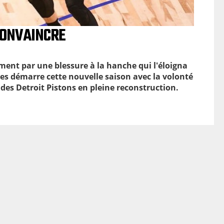
CONVAINCRE
ment par une blessure
à
la hanche qui l'
éloigna
es d
émarre cette nouvelle saison avec la volont
é
f des Detroit Pistons en pleine reconstruction.