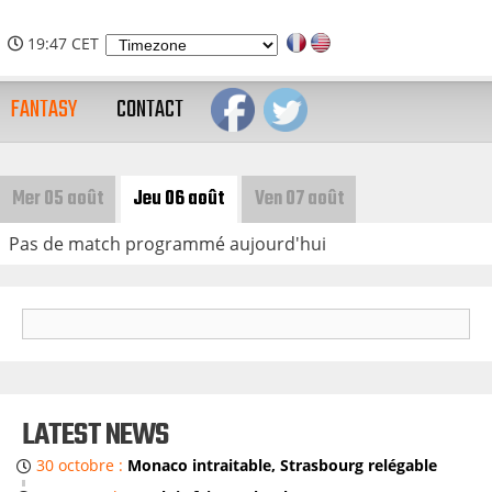
 |
19:47 CET
FANTASY
CONTACT
Mer 05 août
Jeu 06 août
Ven 07 août
Pas de match programmé aujourd'hui
S
E
A
LATEST NEWS
R
30 octobre :
Monaco intraitable, Strasbourg relégable
C