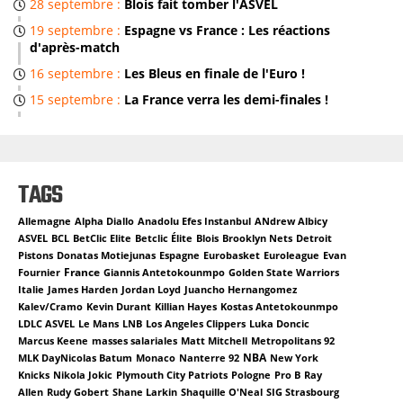
28 septembre :
Blois fait tomber l'ASVEL
H
19 septembre :
Espagne vs France : Les réactions
d'après-match
16 septembre :
Les Bleus en finale de l'Euro !
15 septembre :
La France verra les demi-finales !
TAGS
Allemagne
Alpha Diallo
Anadolu Efes Instanbul
ANdrew Albicy
ASVEL
BCL
BetClic Elite
Betclic Élite
Blois
Brooklyn Nets
Detroit
Pistons
Donatas Motiejunas
Espagne
Eurobasket
Euroleague
Evan
France
Fournier
Giannis Antetokounmpo
Golden State Warriors
Italie
James Harden
Jordan Loyd
Juancho Hernangomez
Kalev/Cramo
Kevin Durant
Killian Hayes
Kostas Antetokounmpo
LDLC ASVEL
Le Mans
LNB
Los Angeles Clippers
Luka Doncic
Marcus Keene
masses salariales
Matt Mitchell
Metropolitans 92
NBA
MLK DayNicolas Batum
Monaco
Nanterre 92
New York
Knicks
Nikola Jokic
Plymouth City Patriots
Pologne
Pro B
Ray
Allen
Rudy Gobert
Shane Larkin
Shaquille O'Neal
SIG Strasbourg