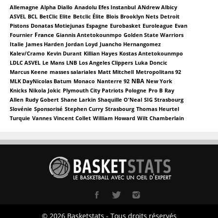
Allemagne
Alpha Diallo
Anadolu Efes Instanbul
ANdrew Albicy
ASVEL
BCL
BetClic Elite
Betclic Élite
Blois
Brooklyn Nets
Detroit
Pistons
Donatas Motiejunas
Espagne
Eurobasket
Euroleague
Evan
France
Fournier
Giannis Antetokounmpo
Golden State Warriors
Italie
James Harden
Jordan Loyd
Juancho Hernangomez
Kalev/Cramo
Kevin Durant
Killian Hayes
Kostas Antetokounmpo
LDLC ASVEL
Le Mans
LNB
Los Angeles Clippers
Luka Doncic
Marcus Keene
masses salariales
Matt Mitchell
Metropolitans 92
NBA
MLK DayNicolas Batum
Monaco
Nanterre 92
New York
Knicks
Nikola Jokic
Plymouth City Patriots
Pologne
Pro B
Ray
Allen
Rudy Gobert
Shane Larkin
Shaquille O'Neal
SIG Strasbourg
Slovénie
Sponsorisé
Stephen Curry
Strasbourg
Thomas Heurtel
Turquie
Vannes
Vincent Collet
William Howard
Wilt Chamberlain
© 2026 Basketstats - Tous droits réservés