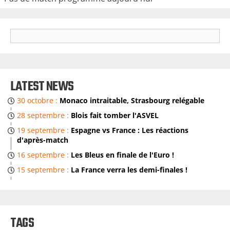
S
E
A
R
LATEST NEWS
C
30 octobre :
Monaco intraitable, Strasbourg relégable
H
28 septembre :
Blois fait tomber l'ASVEL
19 septembre :
Espagne vs France : Les réactions
d'après-match
16 septembre :
Les Bleus en finale de l'Euro !
15 septembre :
La France verra les demi-finales !
TAGS